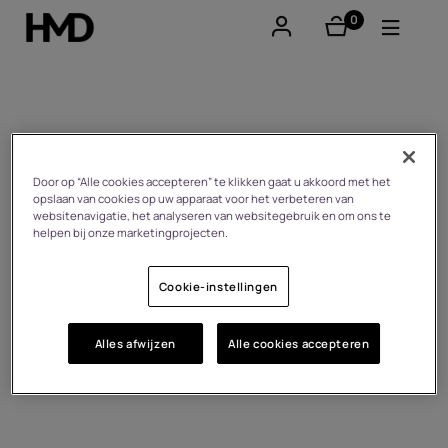
0
product(en)
Account aanmaken
Smartphones
Device recycling
Feature phones
Door op “Alle cookies accepteren” te klikken gaat u akkoord met het
opslaan van cookies op uw apparaat voor het verbeteren van
websitenavigatie, het analyseren van websitegebruik en om ons te
Accessoires
helpen bij onze marketingprojecten.
Aanbiedingen
Cookie-instellingen
Alles afwijzen
Alle cookies accepteren