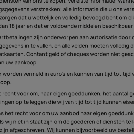
iensten van ons te kopen. Vereiste informatie: Wanne
gsgegevens verstrekken; alle informatie die u ons ver
 zorgen dat u wettelijk en volledig bevoegd bent om e
dan 18 jaar en dat er voldoende middelen beschikbaar 
aartbetalingen zijn onderworpen aan autorisatie door d
evens in te vullen, en alle velden moeten volledig d
etkaarten. Contant geld of cheques worden niet geacc
van uw aankoop.
 worden vermeld in euro's en kunnen van tijd tot tijd v
koop.
recht voor om, naar eigen goeddunken, het aantal go
en op te leggen die wij van tijd tot tijd kunnen eise
ons het recht voor om uw aanbod naar eigen goeddunk
Als wij niet in staat zijn om de goederen of diensten t
zijn afgeschreven. Wij kunnen bijvoorbeeld uw bestell