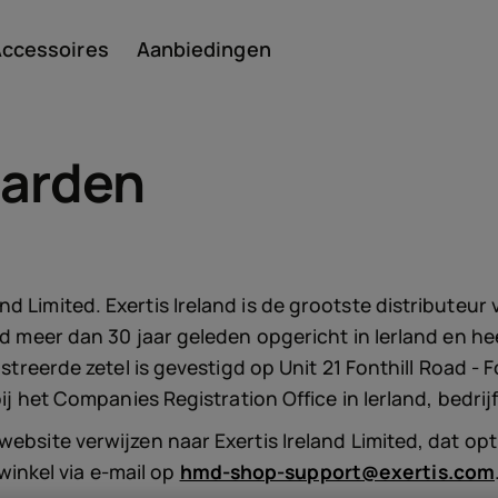
ccessoires
Aanbiedingen
arden
Smar
d Limited. Exertis Ireland is de grootste distribute
erd meer dan 30 jaar geleden opgericht in Ierland en 
Featu
streerde zetel is gevestigd op Unit 21 Fonthill Road - F
 bij het Companies Registration Office in Ierland, bedr
n
website verwijzen naar Exertis Ireland Limited, dat op
nkel via e-mail op
hmd-shop-support@exertis.com