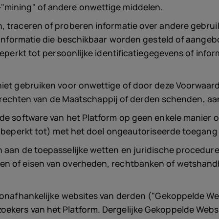
"mining" of andere onwettige middelen.
, traceren of proberen informatie over andere gebruik
f informatie die beschikbaar worden gesteld of aangebo
beperkt tot persoonlijke identificatiegegevens of info
niet gebruiken voor onwettige of door deze Voorwaar
e de rechten van de Maatschappij of derden schenden, 
de software van het Platform op geen enkele manier of
t beperkt tot) met het doel ongeautoriseerde toegang t
n aan de toepasselijke wetten en juridische procedure
en of eisen van overheden, rechtbanken of wetshandh
re onafhankelijke websites van derden ("Gekoppelde 
ekers van het Platform. Dergelijke Gekoppelde Websi