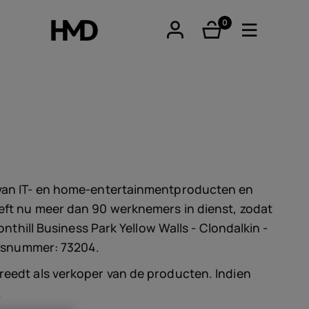
0
product(en)
tphones
ur van IT- en home-entertainmentproducten en
heeft nu meer dan 90 werknemers in dienst, zodat
re phones
onthill Business Park Yellow Walls - Clondalkin -
ijfsnummer: 73204.
treedt als verkoper van de producten. Indien
.