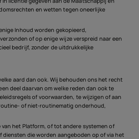
f in licentie gegeven aan de Maatschappij en
ndomsrechten en wetten tegen oneerlijke
f enige Inhoud worden gekopieerd,
erzonden of op enige wijze verspreid naar een
eel bedrijf, zonder de uitdrukkelijke
n welke aard dan ook. Wij behouden ons het recht
een deel daarvan om welke reden dan ook te
beleidsregels of voorwaarden, te wijzigen of aan
 routine- of niet-routinematig onderhoud,
 van het Platform, of tot andere systemen of
of diensten die worden aangeboden op of via het