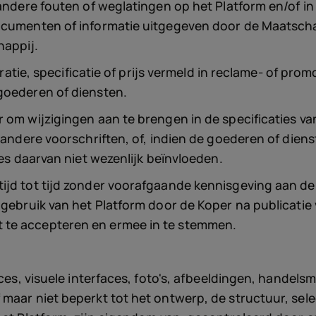
andere fouten of weglatingen op het Platform en/of in v
documenten of informatie uitgegeven door de Maatsc
happij.
stratie, specificatie of prijs vermeld in reclame- of p
goederen of diensten.
 om wijzigingen aan te brengen in de specificaties va
f andere voorschriften, of, indien de goederen of dien
ies daarvan niet wezenlijk beïnvloeden.
tijd tot tijd zonder voorafgaande kennisgeving aan d
e gebruik van het Platform door de Koper na publicati
 te accepteren en ermee in te stemmen.
aces, visuele interfaces, foto's, afbeeldingen, handel
aar niet beperkt tot het ontwerp, de structuur, select