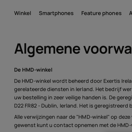
Winkel
Smartphones
Feature phones
A
Account aanmaken
Algemene voorwa
De HMD-winkel
De HMD-winkel wordt beheerd door Exertis Irelan
gerelateerde diensten in Ierland. Het bedrijf w
Over
uw bestelling in zeer veilige handen is. De geregi
D22 FR82 - Dublin, Ierland. Het is geregistreerd
Recycling van apparate
Alle verwijzingen naar de "HMD-winkel" op deze 
gewenst kunt u contact opnemen met de HMD-wi