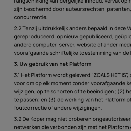
rangschikking van dergelijke Inhoud, vervat op 
zijn beschermd door auteursrechten, patenten,
concurrentie.
2.2 Tenzij uitdrukkelijk anders bepaald in dez
gereproduceerd, opnieuw gepubliceerd, geüploa
andere computer, server, website of ander medium
voorafgaande schriftelijke toestemming van de
3. Uw gebruik van het Platform
3.1 Het Platform wordt geleverd "ZOALS HET IS",
voor om op elk moment zonder voorafgaande ken
wijzigen, op te schorten of te beëindigen; (2) h
te passen; en (3) de werking van het Platform o
foutcorrectie of andere wijzigingen.
3.2 De Koper mag niet proberen ongeautoriseerde
netwerken die verbonden zijn met het Platform 