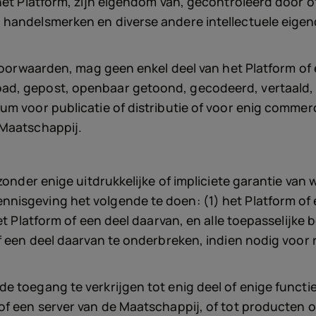
het Platform, zijn eigendom van, gecontroleerd door o
 handelsmerken en diverse andere intellectuele eige
e Voorwaarden, mag geen enkel deel van het Platform o
d, gepost, openbaar getoond, gecodeerd, vertaald, v
 voor publicatie of distributie of voor enig commerci
 Maatschappij.
 zonder enige uitdrukkelijke of impliciete garantie va
nisgeving het volgende te doen: (1) het Platform of 
et Platform of een deel daarvan, en alle toepasselijke 
f een deel daarvan te onderbreken, indien nodig voor
 toegang te verkrijgen tot enig deel of enige functie
of een server van de Maatschappij, of tot producten 