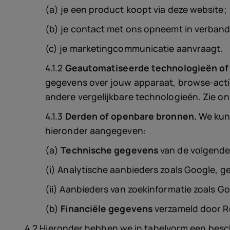
(a) je een product koopt via deze website;
(b) je contact met ons opneemt in verband
(c) je marketingcommunicatie aanvraagt.
4.1.2
Geautomatiseerde technologieën of 
gegevens over jouw apparaat, browse-act
andere vergelijkbare technologieën. Zie ons
4.1.3
Derden of openbare bronnen.
We kunn
hieronder aangegeven:
(a)
Technische gegevens
van de volgende 
(i) Analytische aanbieders zoals Google, g
(ii) Aanbieders van zoekinformatie zoals G
(b)
Financiële gegevens
verzameld door R
4.2 Hieronder hebben we in tabelvorm een besc