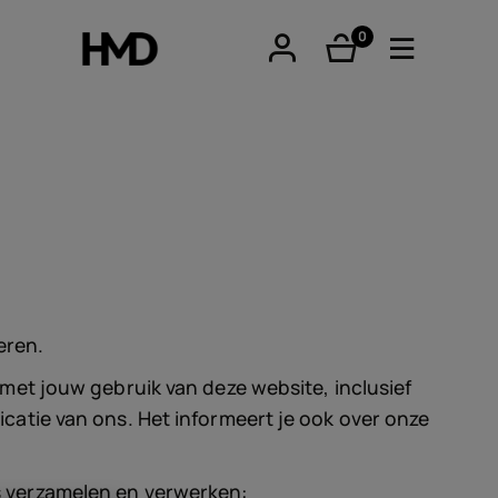
0
product(en)
tphones
eren.
re phones
et jouw gebruik van deze website, inclusief
atie van ons. Het informeert je ook over onze
 verzamelen en verwerken: