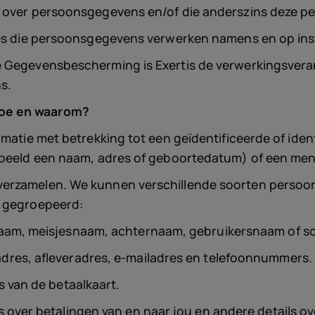
en over persoonsgegevens en/of die anderszins deze 
ties die persoonsgegevens verwerken namens en op ins
 Gegevensbescherming is Exertis de verwerkingsveran
s.
hoe en waarom?
rmatie met betrekking tot een geïdentificeerde of iden
rbeeld een naam, adres of geboortedatum) of een meni
verzamelen. We kunnen verschillende soorten persoo
n gegroepeerd:
m, meisjesnaam, achternaam, gebruikersnaam of soortg
dres, afleveradres, e-mailadres en telefoonnummers.
 van de betaalkaart.
 over betalingen van en naar jou en andere details ov