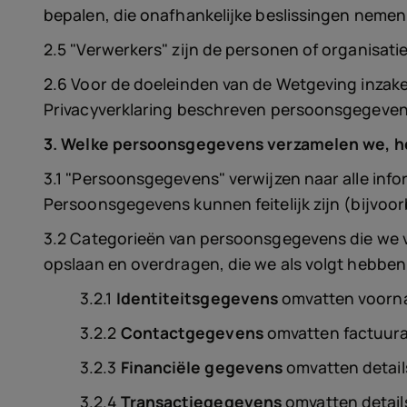
bepalen, die onafhankelijke beslissingen nem
2.5 "Verwerkers" zijn de personen of organisa
2.6 Voor de doeleinden van de Wetgeving inzake
Privacyverklaring beschreven persoonsgegeven
3. Welke persoonsgegevens verzamelen we, 
3.1 "Persoonsgegevens" verwijzen naar alle info
Persoonsgegevens kunnen feitelijk zijn (bijvoo
3.2 Categorieën van persoonsgegevens die we 
opslaan en overdragen, die we als volgt hebbe
3.2.1
Identiteitsgegevens
omvatten voornaa
3.2.2
Contactgegevens
omvatten factuura
3.2.3
Financiële gegevens
omvatten details
3.2.4
Transactiegegevens
omvatten details