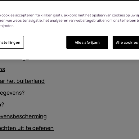
Acces
rsoonsgegevens?
le cookies accepteren” te klikken gaat u akkoord met het opslaan van cookies op uw a
Aanbi
 we?
ren van websitenavigatie, het analyseren van websitegebruik en om ons te helpen b
rojecten.
gevens?
nstellingen
Alles afwijzen
Alle cookies
escherming?
ns
r het buitenland
gegevens?
n?
gevensbescherming
chten uit te oefenen