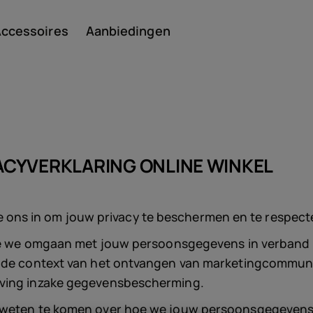
ccessoires
Aanbiedingen
Smar
IVACYVERKLARING ONLINE WINKEL
n we ons in om jouw privacy te beschermen en te respect
Featu
hoe we omgaan met jouw persoonsgegevens in verband m
 de context van het ontvangen van marketingcommunic
n
eving inzake gegevensbescherming.
e weten te komen over hoe we jouw persoonsgegevens