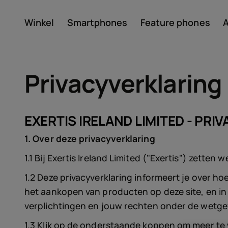
Winkel
Smartphones
Feature phones
A
Account aanmaken
Privacyverklaring
EXERTIS IRELAND LIMITED - PR
1. Over deze privacyverklaring
1.1 Bij Exertis Ireland Limited ("Exertis") zette
Over
1.2 Deze privacyverklaring informeert je over 
het aankopen van producten op deze site, en in
Recycling van apparate
verplichtingen en jouw rechten onder de wetg
1.3 Klik op de onderstaande koppen om meer t