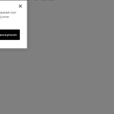
soires
pparaat voor
edingen
ij onze
 accepteren