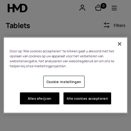
0
product(en)
Account aanmaken
Tablets
Filters
Smartphones
Sort by
Feature phones
Door op “Alle cookies accepteren” te klikken gaat u akkoord met het
opslaan van cookies op uw apparaat voor het verbeteren van
websitenavigatie, het analyseren van websitegebruik en om ons te
Accessoires
Verzenden
helpen bij onze marketingprojecten.
Aanbiedingen
Cookie-instellingen
Alles afwijzen
Alle cookies accepteren