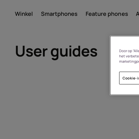
Winkel
Smartphones
Feature phones
A
Account aanmaken
User guides
Door op “Al
het verbete
marketingp
Cookie-i
Over
Recycling van apparate