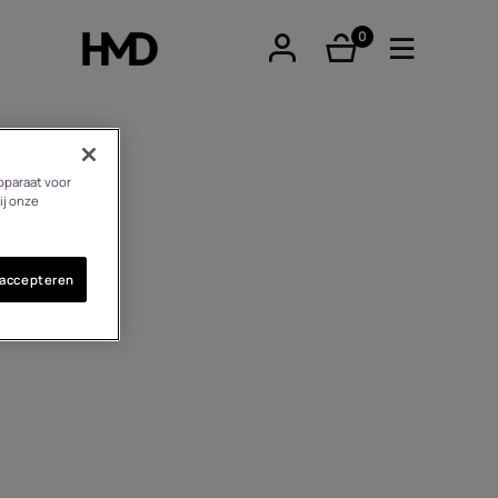
0
product(en)
pparaat voor
ij onze
tphones
 accepteren
re phones