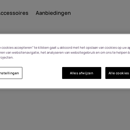
ccessoires
Aanbiedingen
le cookies accepteren” te klikken gaat u akkoord met het opslaan van cookies op uw a
ren van websitenavigatie, het analyseren van websitegebruik en om ons te helpen b
rojecten.
Smar
nstellingen
Alles afwijzen
Alle cookies
Featu
n