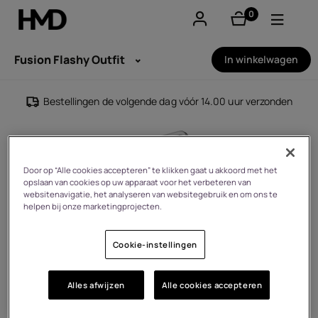
0
product(en)
Account aanmaken
Fusion Flashy Outfit
In winkelwagen
Smartphones
Bestellingen de volgende dag vóór 14.00 uur verzonden
Feature phones
Accessoires
Door op “Alle cookies accepteren” te klikken gaat u akkoord met het
opslaan van cookies op uw apparaat voor het verbeteren van
Aanbiedingen
websitenavigatie, het analyseren van websitegebruik en om ons te
helpen bij onze marketingprojecten.
Cookie-instellingen
Alles afwijzen
Alle cookies accepteren