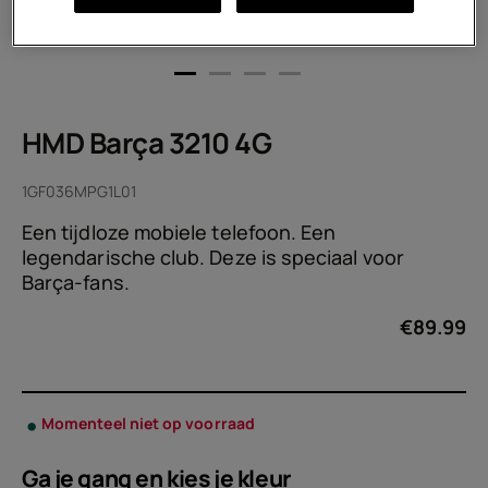
HMD Barça 3210 4G
1GF036MPG1L01
Een tijdloze mobiele telefoon. Een
legendarische club. Deze is speciaal voor
Barça-fans.
€
89.99
Momenteel niet op voorraad
Ga je gang en kies je
kleur