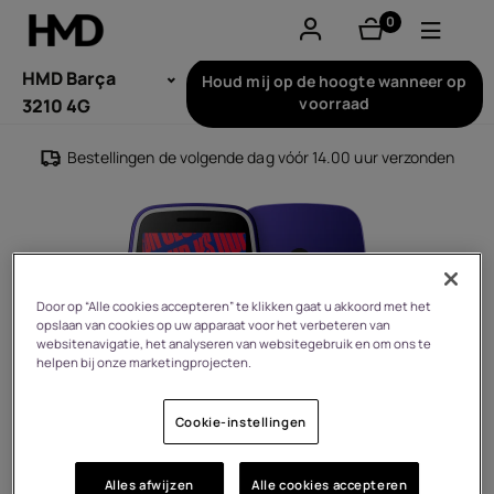
0
product(en)
Account aanmaken
HMD Barça
Houd mij op de hoogte wanneer op
voorraad
3210 4G
Smartphones
Bestellingen de volgende dag vóór 14.00 uur verzonden
Feature phones
Accessoires
Aanbiedingen
Door op “Alle cookies accepteren” te klikken gaat u akkoord met het
opslaan van cookies op uw apparaat voor het verbeteren van
websitenavigatie, het analyseren van websitegebruik en om ons te
helpen bij onze marketingprojecten.
Cookie-instellingen
Alles afwijzen
Alle cookies accepteren