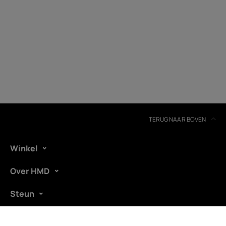
Recycling van apparaten
Zelfreparatie
Netherlands
TERUG NAAR BOVEN
Winkel
Over HMD
Steun