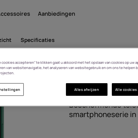
ccessoires
Aanbiedingen
zicht
Specificaties
le cookies accepteren” te klikken gaat u akkoord met het opslaan van cookies op uw a
Smar
HMD Pulse 
ren van websitenavigatie, het analyseren van websitegebruik en om ons te helpen b
14 dagen retourrecht bij
rojecten.
bedenktijd
8P00000293
nstellingen
Alles afwijzen
Alle cookies
Featu
Beschermende telef
smartphoneserie in 
n