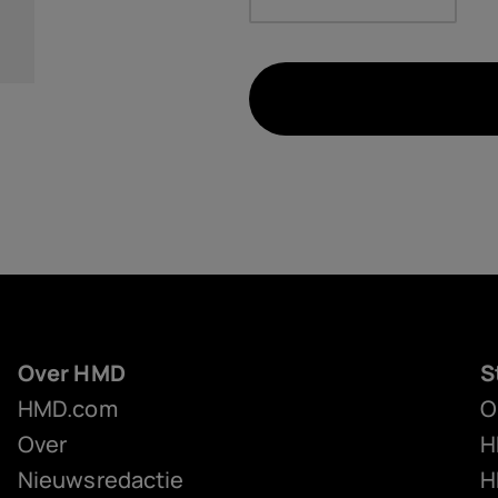
Over HMD
S
HMD.com
O
Over
H
Nieuwsredactie
H