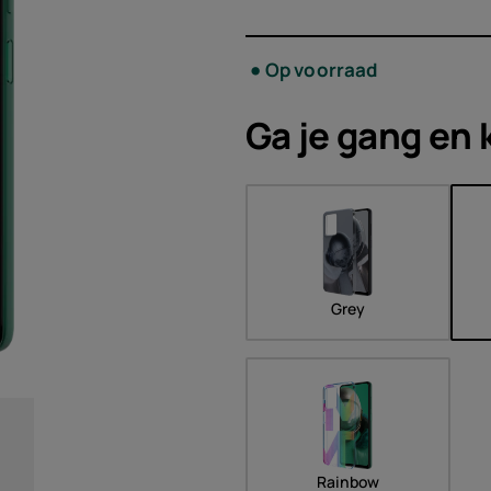
Acces
Op voorraad
Aanbi
Ga je gang en 
Grey
Rainbow