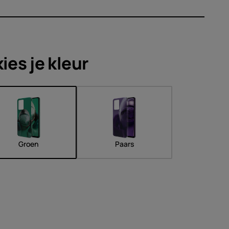
soires
edingen
kies je
kleur
Groen
Paars