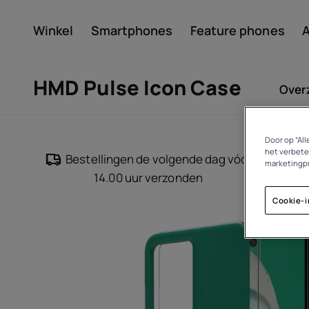
Winkel
Smartphones
Feature phones
A
Account aanmaken
HMD Pulse Icon Case
Over
Door op “Al
het verbete
Bestellingen de volgende dag vóór
marketingp
14.00 uur verzonden
Cookie-i
Over
Recycling van apparate