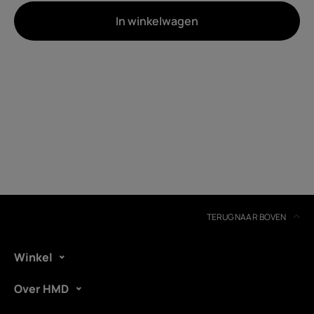
In winkelwagen
Over
Recycling van apparaten
Zelfreparatie
Netherlands
TERUG NAAR BOVEN
Winkel
Over HMD