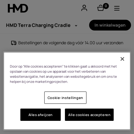
0
product(en)
Account aanmaken
HMD Terra Charging Cradle
In winkelwagen
Smartphones
Bestellingen de volgende dag vóór 14.00 uur verzonden
Feature phones
Accessoires
Door op “Alle cookies accepteren” te klikken gaat u akkoord met het
opslaan van cookies op uw apparaat voor het verbeteren van
websitenavigatie, het analyseren van websitegebruik en om ons te
Aanbiedingen
helpen bij onze marketingprojecten.
Cookie-instellingen
Alles afwijzen
Alle cookies accepteren