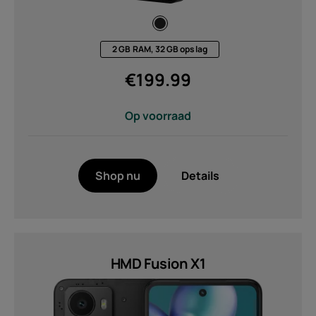
2 GB RAM, 32 GB opslag
€
199.99
Op voorraad
Shop nu
Details
HMD Fusion X1