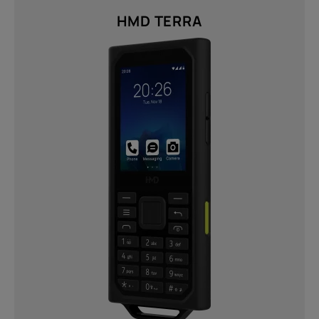
HMD TERRA
Twisted Black (1)
Resolutie
FHD+ 1080 x 2400 (1)
HD (576 x 1280) (1)
HD+ (720 x 1612) (1)
Verzenden