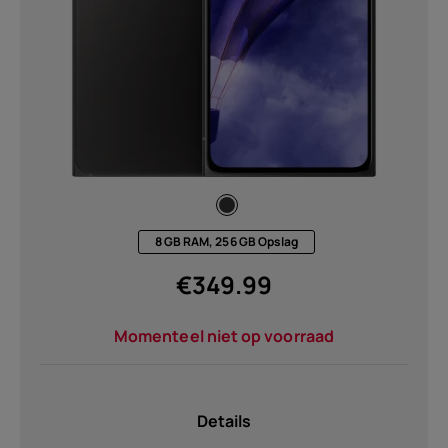
Over
Recycling van apparaten
Zelfreparatie
8 GB RAM, 256 GB Opslag
Netherlands
€
349.99
Momenteel niet op voorraad
Details