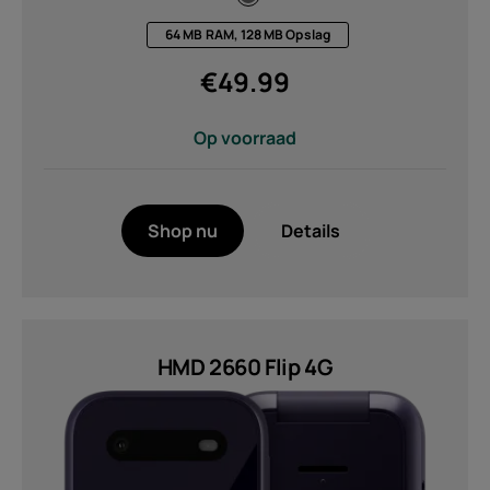
64 MB RAM, 128 MB Opslag
€
49.99
Op voorraad
Shop nu
Details
HMD 2660 Flip 4G