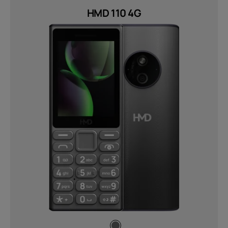
Polymer with ceramic gradient
HMD 110 4G
coating (1)
QVGA (2)
Netwerken
2G, 3G &amp; 4G (1)
2G, 3G, 4G (4)
GSM/GPRS 900/1800, WCDMA,
LTE Cat1 (1)
GSM/GPRS, WCDMA, LTE Cat1 (1)
Verzenden