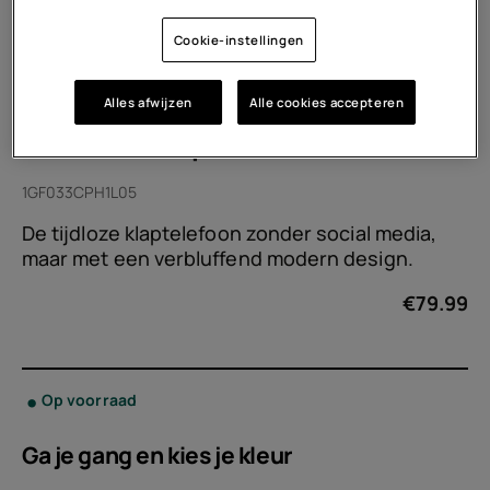
Cookie-instellingen
Alles afwijzen
Alle cookies accepteren
HMD 2660 Flip 4G
1GF033CPH1L05
De tijdloze klaptelefoon zonder social media,
maar met een verbluffend modern design.
€
79.99
Op voorraad
Ga je gang en kies je
kleur