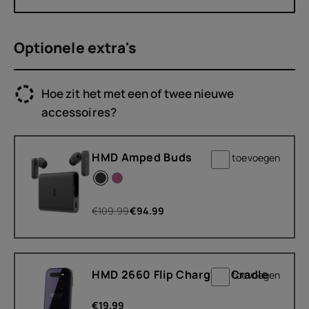
Optionele extra's
Hoe zit het met een of twee nieuwe
accessoires?
HMD Amped Buds
toevoegen
€
109.99
€
94.99
HMD 2660 Flip Charging Cradle
toevoegen
€
19.99