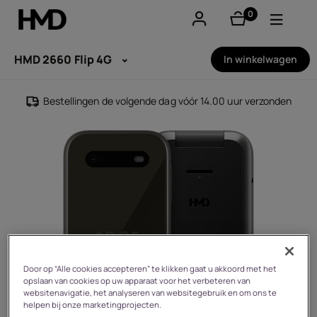
0
product(en)
Account aanmaken
HMD 2660 Flip 4G
In winkelwagen
Smartphones
Bestellingen de volgende dag vóór 14.00 uur verzonden
Feature phones
Accessoires
Aanbiedingen
Door op “Alle cookies accepteren” te klikken gaat u akkoord met het
opslaan van cookies op uw apparaat voor het verbeteren van
websitenavigatie, het analyseren van websitegebruik en om ons te
helpen bij onze marketingprojecten.