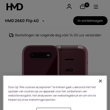
0
product(en)
Account aanmaken
HMD 2660 Flip 4G
In winkelwagen
Smartphones
Bestellingen de volgende dag vóór 14.00 uur verzonden
Feature phones
Accessoires
Aanbiedingen
Door op “Alle cookies accepteren” te klikken gaat u akkoord met het
opslaan van cookies op uw apparaat voor het verbeteren van
websitenavigatie, het analyseren van websitegebruik en om ons te
helpen bij onze marketingprojecten.