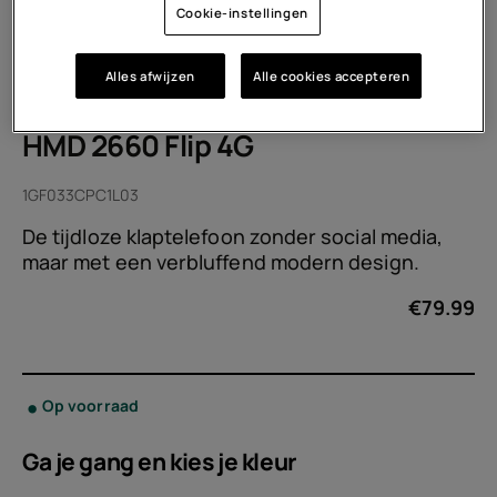
Cookie-instellingen
Alles afwijzen
Alle cookies accepteren
HMD 2660 Flip 4G
1GF033CPC1L03
De tijdloze klaptelefoon zonder social media,
maar met een verbluffend modern design.
€
79.99
Op voorraad
Ga je gang en kies je
kleur