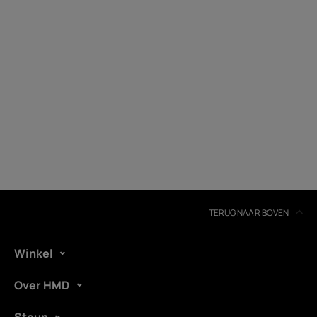
Recycling van apparaten
Zelfreparatie
Netherlands
TERUG NAAR BOVEN
Winkel
Over HMD