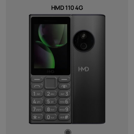
Polymer with ceramic gradient
HMD 110 4G
coating (1)
QVGA (2)
Netwerken
2G, 3G &amp; 4G (1)
2G, 3G, 4G (4)
GSM/GPRS 900/1800, WCDMA,
LTE Cat1 (1)
GSM/GPRS, WCDMA, LTE Cat1 (1)
Verzenden