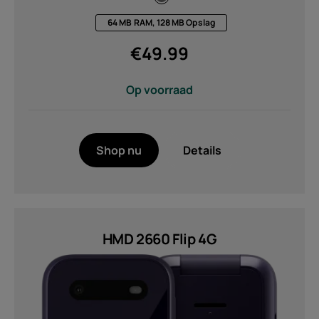
64 MB RAM, 128 MB Opslag
€
49.99
Op voorraad
Shop nu
Details
HMD 2660 Flip 4G