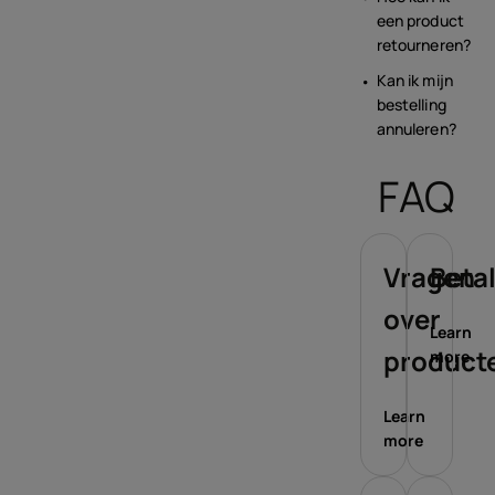
een product
retourneren?
Kan ik mijn
bestelling
annuleren?
FAQ
Vragen
Beta
over
Learn
product
more
Learn
more