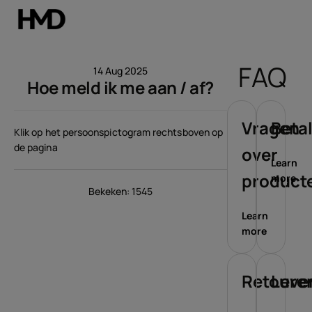
Account aanmaken
FAQ
14 Aug 2025
Hoe meld ik me aan / af?
Smartphones
Feature phones
Vragen
Beta
Klik op het persoonspictogram rechtsboven op
de pagina
over
Accessoires
Learn
product
more
Aanbiedingen
Bekeken: 1545
Learn
more
Retoure
Leve