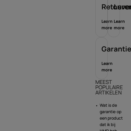
Retoure
Leve
Learn
Learn
more
more
Garanti
Learn
more
MEEST
POPULAIRE
ARTIKELEN
Wat is de
garantie op
een product
dat ik bij
HMD heb