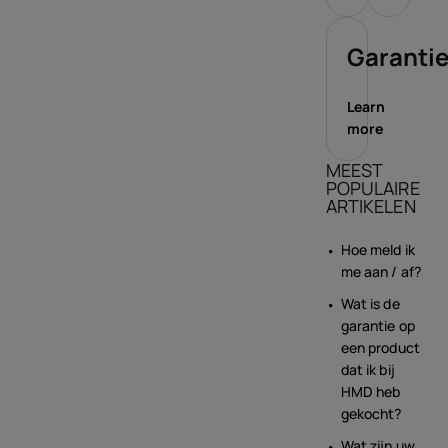
Garanti
Learn
more
MEEST
POPULAIRE
ARTIKELEN
Hoe meld ik
me aan / af?
Wat is de
garantie op
een product
dat ik bij
HMD heb
gekocht?
Wat zijn uw