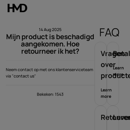
Account aanmaken
FAQ
14 Aug 2025
Mijn product is beschadigd
Smartphones
aangekomen. Hoe
retourneer ik het?
Feature phones
Vragen
Beta
over
Accessoires
Learn
Neem contact op met ons klantenserviceteam
product
more
via "
contact us
"
Aanbiedingen
Learn
Bekeken: 1543
more
Retoure
Leve