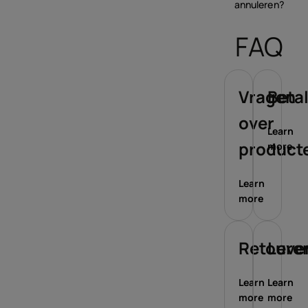
annuleren?
FAQ
Vragen
Beta
over
Learn
product
more
Learn
more
Retoure
Leve
Learn
Learn
more
more