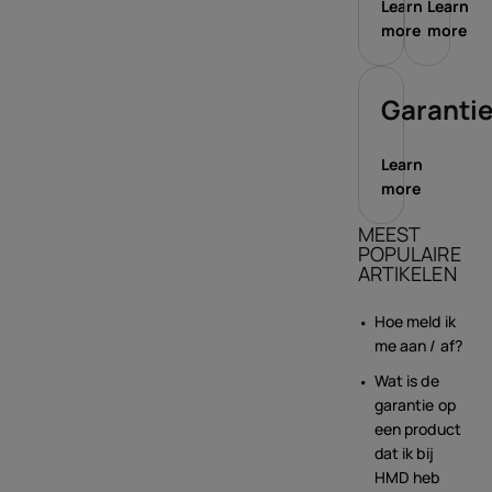
Learn
Learn
more
more
Garanti
Learn
more
MEEST
POPULAIRE
ARTIKELEN
Hoe meld ik
me aan / af?
Wat is de
garantie op
een product
dat ik bij
HMD heb