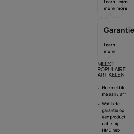
Learn
Learn
more
more
Garanti
Learn
more
MEEST
POPULAIRE
ARTIKELEN
Hoe meld ik
me aan / af?
Wat is de
garantie op
een product
dat ik bij
HMD heb