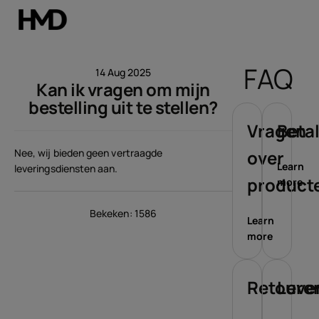
Account aanmaken
FAQ
14 Aug 2025
Kan ik vragen om mijn
Smartphones
bestelling uit te stellen?
Feature phones
Vragen
Beta
Nee, wij bieden geen vertraagde
over
Accessoires
Learn
leveringsdiensten aan.
product
more
Aanbiedingen
Bekeken: 1586
Learn
more
Retoure
Leve