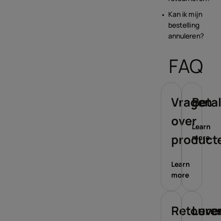
Kan ik mijn
bestelling
annuleren?
FAQ
Vragen
Beta
over
Learn
product
more
Learn
more
Retoure
Leve