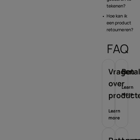
tekenen?
Hoe kan ik
een product
retourneren?
FAQ
Vragen
Beta
over
Learn
product
more
Learn
more