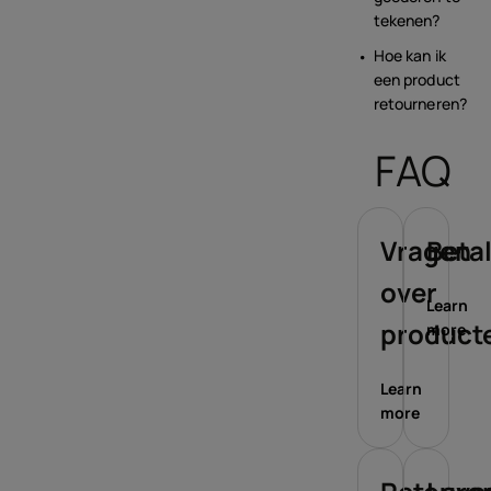
tekenen?
Hoe kan ik
een product
retourneren?
FAQ
Vragen
Beta
over
Learn
product
more
Learn
more