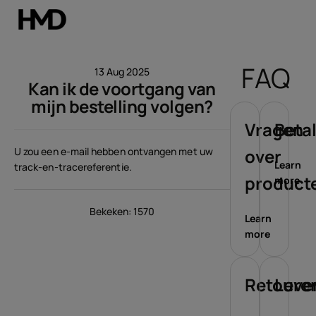
Account aanmaken
FAQ
13 Aug 2025
Kan ik de voortgang van
Smartphones
mijn bestelling volgen?
Feature phones
Vragen
Beta
U zou een e-mail hebben ontvangen met uw
over
Accessoires
Learn
track-en-tracereferentie.
product
more
Aanbiedingen
Bekeken: 1570
Learn
more
Retoure
Leve