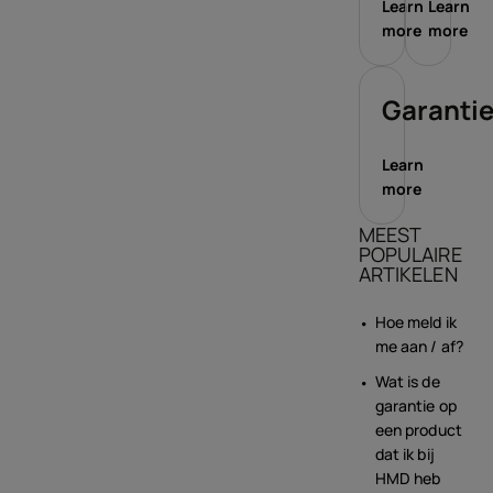
Learn
Learn
more
more
Garanti
Learn
more
MEEST
POPULAIRE
ARTIKELEN
Hoe meld ik
me aan / af?
Wat is de
garantie op
een product
dat ik bij
HMD heb