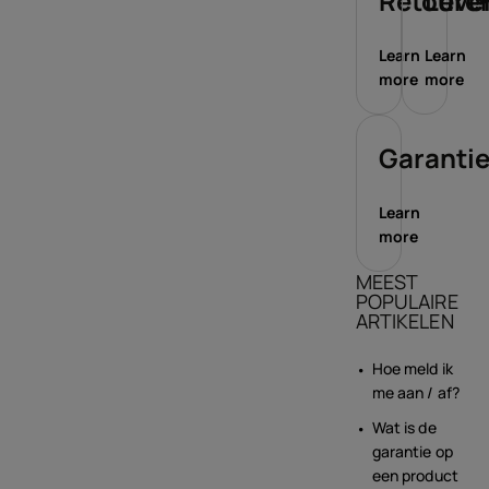
Retoure
Leve
Learn
Learn
more
more
Garanti
Learn
more
MEEST
POPULAIRE
ARTIKELEN
Hoe meld ik
me aan / af?
Wat is de
garantie op
een product