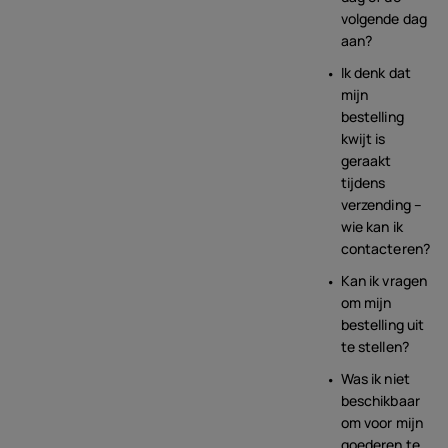
volgende dag
aan?
Ik denk dat
mijn
bestelling
kwijt is
geraakt
tijdens
verzending –
wie kan ik
contacteren?
Kan ik vragen
om mijn
bestelling uit
te stellen?
Was ik niet
beschikbaar
om voor mijn
goederen te