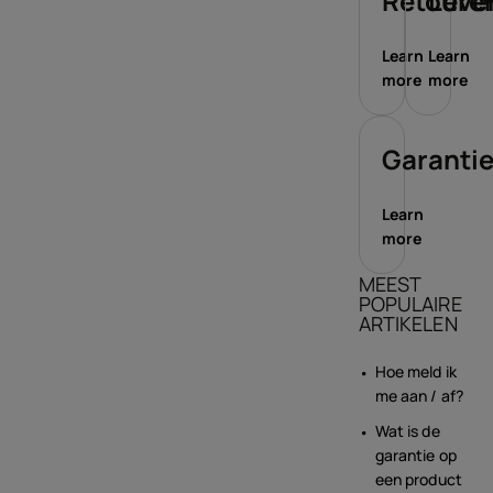
Retoure
Leve
Learn
Learn
more
more
Garanti
Learn
more
MEEST
POPULAIRE
ARTIKELEN
Hoe meld ik
me aan / af?
Wat is de
garantie op
een product