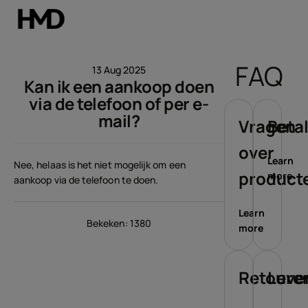
Account aanmaken
FAQ
13 Aug 2025
Kan ik een aankoop doen
Smartphones
via de telefoon of per e-
mail?
Feature phones
Vragen
Beta
over
Accessoires
Learn
Nee, helaas is het niet mogelijk om een
product
more
aankoop via de telefoon te doen.
Aanbiedingen
Learn
Bekeken: 1380
more
Retoure
Leve