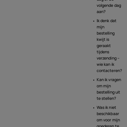
volgende dag
aan?
Ik denk dat
mijn
bestelling
kwijt is
geraakt
tijdens
verzending –
wie kan ik
contacteren?
Kan ik vragen
om mijn
bestelling uit
te stellen?
Was ik niet
beschikbaar
om voor mijn
goederen te