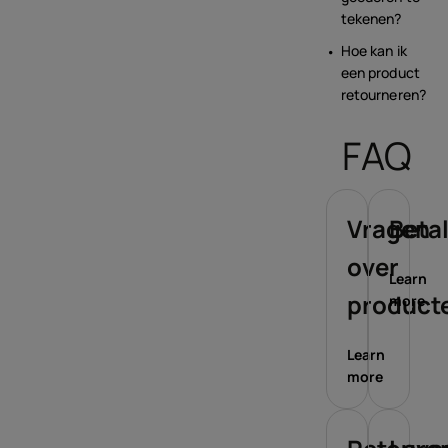
tekenen?
Hoe kan ik
een product
retourneren?
FAQ
Vragen
Beta
over
Learn
product
more
Learn
more