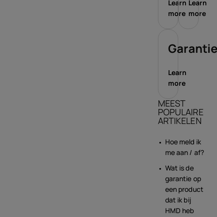
Learn
Learn
more
more
Garanti
Learn
more
MEEST
POPULAIRE
ARTIKELEN
Hoe meld ik
me aan / af?
Wat is de
garantie op
een product
dat ik bij
HMD heb