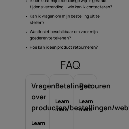
Ik denk dat mijn bestelling kwijt is geraakt
tijdens verzending – wie kan ik contacteren?
Kan ik vragen om mijn bestelling uit te
stellen?
Was ik niet beschikbaar om voor mijn
goederen te tekenen?
Hoe kan ik een product retourneren?
FAQ
Vragen
Betalingen
Retouren
over
Learn
Learn
producten/bestellingen/web
more
more
Learn