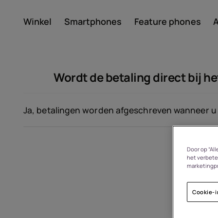
Winkel
Smartphones
Feature phones
A
Account aanmaken
Wordt de betaling direct bij h
Ja, betalingen worden afgeschreven wanneer u 
Door op “Al
Over
het verbete
marketingp
Recycling van apparate
Cookie-i