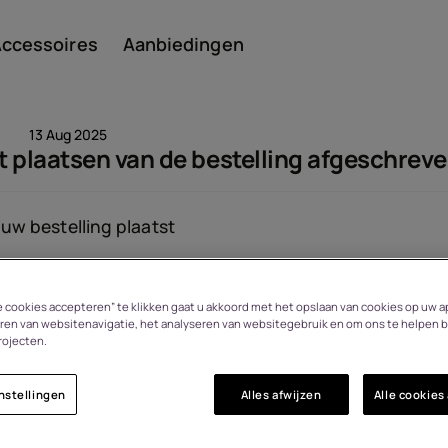
ccessoires
Aanbiedingen
13 Aug 2025
et plaatsen van de bestelling afgeschrev
Smar
uw bestelling plaatst
Bekeken: 1501
le cookies accepteren” te klikken gaat u akkoord met het opslaan van cookies op uw a
Featu
ren van websitenavigatie, het analyseren van websitegebruik en om ons te helpen b
rojecten.
n
nstellingen
Alles afwijzen
Alle cookies