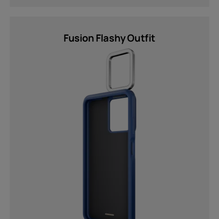
Uitneembar (3)
Besturingssysteem
Fusion Flashy Outfit
S30+​ (3)
Gewicht
123.5 g (1)
136.4 g (2)
202.5 g (1)
60 g (1)
78 g (2)
Verzenden