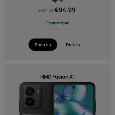
€
94.99
€
109.99
Op voorraad
Shop nu
Details
HMD Fusion X1