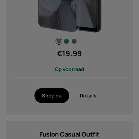
Van
Tot
Functies
€
19.99
100% recycled PC, +60% recycled
TPU (2)
Op voorraad
Hybrid ANC (Active Noise
Cancellation) ENC (Enviromental Noise
Cancellation) (2)
PC/ TPU/ PU/ Elastic Band.
Shop nu
Details
Rugged tablet case, impact protected
corners - protecting the buttons from
accidental pressing. Hand strap and dial
for secure grip. Flip cover to protect the
screen, works as a stand. (1)
Fusion Casual Outfit
Qualcomm® aptX™ Adaptive