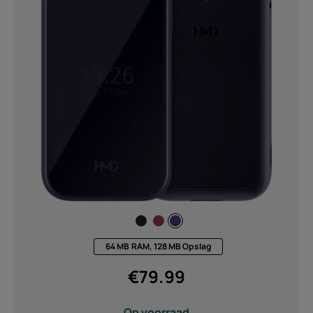
64 MB RAM, 128 MB Opslag
€
79.99
Op voorraad