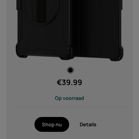
Netwerken
2G, 3G, 4G (2)
GSM/GPRS 900/1800, WCDMA,
LTE Cat1 (1)
Bluetooth
5.0 (1)
5.1 (1)
€
39.99
5.4 (2)
Op voorraad
Bluetooth 5.0 (2)
Type batterij
Shop nu
Details
Non Removable (2)